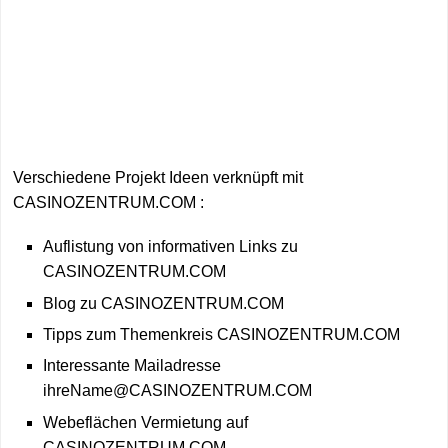
Verschiedene Projekt Ideen verknüpft mit
CASINOZENTRUM.COM :
Auflistung von informativen Links zu
CASINOZENTRUM.COM
Blog zu CASINOZENTRUM.COM
Tipps zum Themenkreis CASINOZENTRUM.COM
Interessante Mailadresse
ihreName@CASINOZENTRUM.COM
Webeflächen Vermietung auf
CASINOZENTRUM.COM